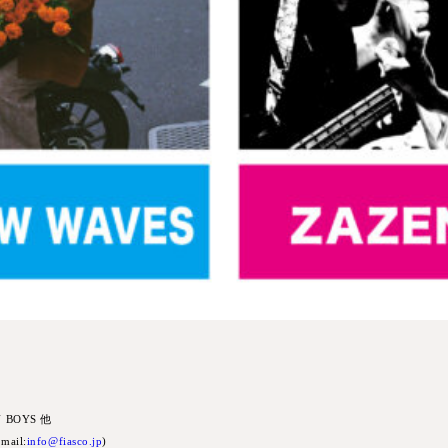
N BOYS 他
mail:
info@fiasco.jp
)