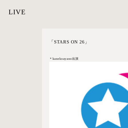
LIVE
「STARS ON 26」
＊kanekoayano出演