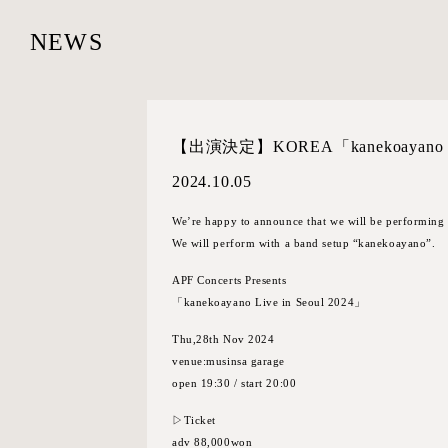
NEWS
【出演決定】KOREA「kanekoayano Liv
2024.10.05
We’re happy to announce that we will be performing 
We will perform with a band setup “kanekoayano”.
APF Concerts Presents
「kanekoayano Live in Seoul 2024」
Thu,28th Nov 2024
venue:musinsa garage
open 19:30 / start 20:00
▷Ticket
adv 88,000won