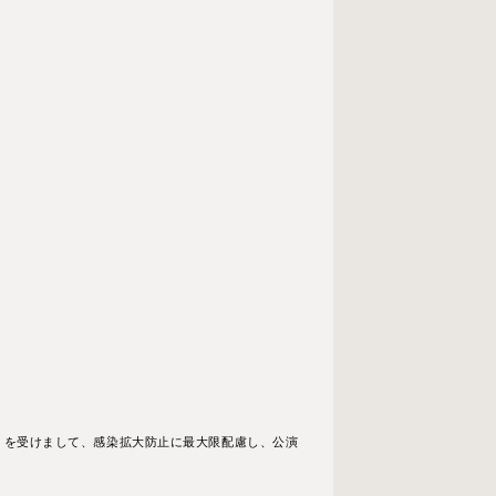
」を受けまして、感染拡⼤防⽌に最⼤限配慮し、公演