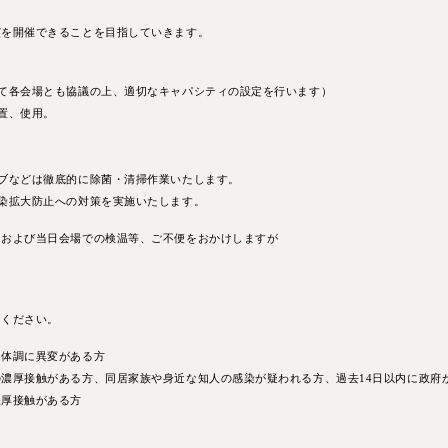
演を開催できることを⽬指していきます。
て各会場とも協議の上、適切なキャパシティの設定を⾏います）
置、使⽤。
ブなどは徹底的に除菌・清掃作業いたします。
染拡⼤防⽌への対策を実施いたします。
、および当⽇会場での検温等、ご不便をおかけしますが
てください。
、体調に異変がある⽅
濃厚接触がある⽅、同居家族や⾝近な知⼈の感染が疑われる⽅、過去14⽇以内に政府
濃厚接触がある⽅