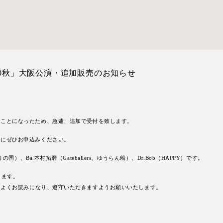
20秋」大阪公演・追加販売のお知らせ
ることになったため、急遽、追加で受付を致します。
会にぜひお申込みください。
）、Ba.本村拓磨（Gateballers、ゆうらん船）、Dr.Bob（HAPPY）です。
ります。
をよくお読みになり、遵守いただきますようお願いいたします。