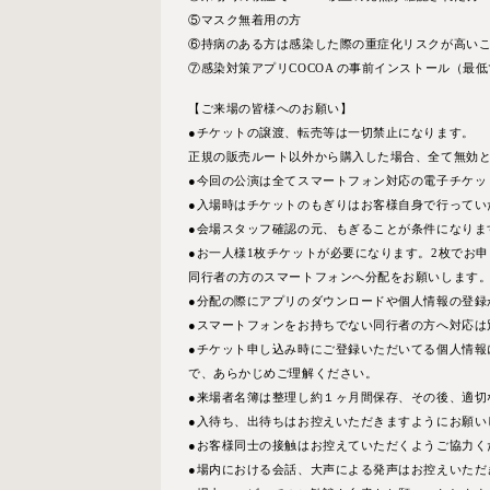
⑤マスク無着⽤の⽅
⑥持病のある⽅は感染した際の重症化リスクが⾼い
⑦感染対策アプリCOCOA の事前インストール（最
【ご来場の皆様へのお願い】
●チケットの譲渡、転売等は⼀切禁⽌になります。
正規の販売ルート以外から購⼊した場合、全て無効
●今回の公演は全てスマートフォン対応の電⼦チケッ
●⼊場時はチケットのもぎりはお客様⾃⾝で⾏ってい
●会場スタッフ確認の元、もぎることが条件になりま
●お⼀⼈様1枚チケットが必要になります。2枚でお
同⾏者の⽅のスマートフォンへ分配をお願いします
●分配の際にアプリのダウンロードや個⼈情報の登録
●スマートフォンをお持ちでない同⾏者の⽅へ対応は
●チケット申し込み時にご登録いただいてる個⼈情
で、あらかじめご理解ください。
●来場者名簿は整理し約１ヶ⽉間保存、その後、適切
●⼊待ち、出待ちはお控えいただきますようにお願い
●お客様同⼠の接触はお控えていただくようご協⼒く
●場内における会話、⼤声による発声はお控えいただ