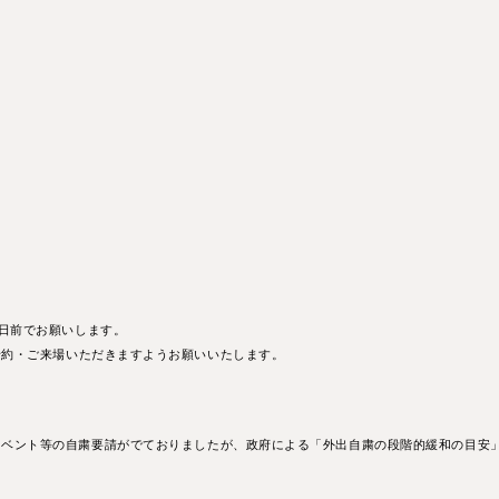
2⽇前でお願いします。
予約・ご来場いただきますようお願いいたします。
イベント等の⾃粛要請がでておりましたが、政府による「外出⾃粛の段階的緩和の⽬安