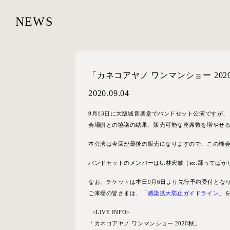
NEWS
「カネコアヤノ ワンマンショー 20
2020.09.04
9月13日に大阪城音楽堂でバンドセット公演ですが、
会場側との協議の結果、販売可能な座席数を増やせ
本公演は今回が最後の販売になりますので、この機
バンドセットのメンバーはG.林宏敏（ex.踊ってばかりの国
なお、チケットは本日9月6日より先行予約受付とな
ご来場の皆さまは、「
感染拡大防止ガイドライン
」
<
LIVE INFO>
「カネコアヤノ ワンマンショー 2020秋」