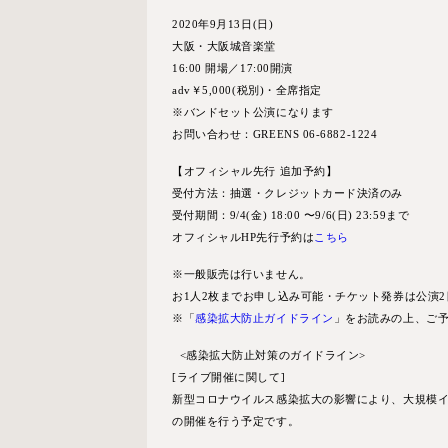
2020年9月13日(日)
大阪・大阪城音楽堂
16:00 開場／17:00開演
adv￥5,000(税別)・全席指定
※バンドセット公演になります
お問い合わせ：GREENS 06-6882-1224
【オフィシャル先行 追加予約】
受付方法：抽選・クレジットカード決済のみ
受付期間：9/4(金) 18:00 〜9/6(日) 23:59まで
オフィシャルHP先行予約は
こちら
※一般販売は行いません。
お1⼈2枚までお申し込み可能・チケット発券は公演
※「
感染拡大防止ガイドライン
」をお読みの上、ご
<感染拡大防止対策のガイドライン>
[ライブ開催に関して]
新型コロナウイルス感染拡⼤の影響により、⼤規模
の開催を⾏う予定です。