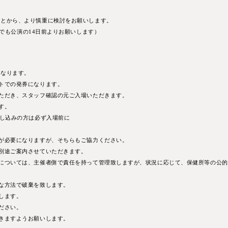
ことから、より慎重に検討をお願いします。
低でも公演の14⽇前よりお願いします）
となります。
トでの発券になります。
ただき、スタッフ確認の元ご⼊場いただきます。
す。
申し込みの⽅は必ず⼊場前に
。
が必要になりますが、そちらもご協⼒ください。
別途ご案内させていただきます。
報については、主催者側で責任を持って管理致しますが、状況に応じて、保健所等の公
な⽅法で破棄を致します。
します。
ださい。
きますようお願いします。