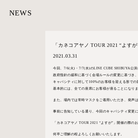
NEWS
「カネコアヤノ TOUR 2021 “
2021.03.31
今回、7/6(火)・7/7(水)のLINE CUBE SHIBU
政府指針の緩和に基づく会場ルールの変更に基づき
キャパシティに対して100%のお客様を迎える形で
基本的には、全ての座席にお客様が座ることになり
また、場内では常時マスクをご着用いただき、発声
事前に告知している通り、今回のキャパシティ変更
「カネコアヤノ TOUR 2021 “よすが”」開催の
何卒ご理解の程よろしくお願いいたします。