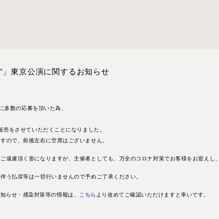
よすが”」東京公演に関するお知らせ
YA公演に多数の応募を頂いた為、
、
の販売をさせていただくことになりました。
ますので、前後左右に空席はございません。
はご遠慮頂く形になりますが、主催者としても、万全のコロナ対策でお客様をお迎えし
に伴う払戻等は一切行いませんので予めご了承ください。
際のお知らせ・感染対策等の情報は、
こちら
より改めてご確認いただけますと幸いです。