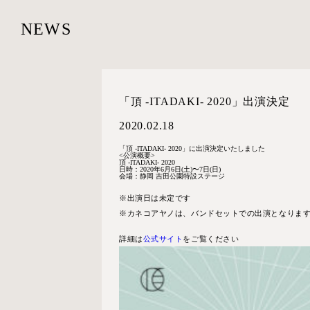
NEWS
「頂 -ITADAKI- 2020」出演決定
2020.02.18
「頂 -ITADAKI- 2020」に出演決定いたしました
<公演概要>
頂 -ITADAKI- 2020
日時：2020年
6月6日(土)〜7日(日)
会場：
静岡 吉田公園特設ステージ
※出演日は未定です
※カネコアヤノは、バンドセットでの出演となりま
詳細は
公式サイト
をご覧ください