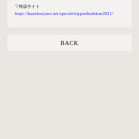
▽特設サイト
https://kanekoayano.net/special/nipponbudokan2021/
BACK