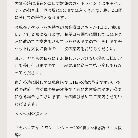
大阪公演は現在のコロナ対策のガイドラインではキャパシ
ティの都合上、同会場に
1
公演では入りきれない為、
2
日間
に分けての開催となります。
今現在チケットをお持ちのお客様はどちらか
1
日にご参加
いただける形になります。希望日程調整に関しては
11
月ご
ろに改めてご案内をさせていただきますので、それまでチ
ケットは大切に保管の上、次の案内をお待ちください。
また、どちらの日程にもお越しいただけない場合は払い戻
しを受け付けますので、下記要項に従って払い戻しを行な
ってください。
東京公演に関しては現段階では
1
日公演の予定ですが、今
後の政府、自治体の発表次第でさらに内容等の変更が必要
になる場合もございます。その際は改めてご案内させてい
ただきます。
＜＜延期公演＞＞
「カネコアヤノ ワンマンショー2020春」<弾き語り・大阪
編
>