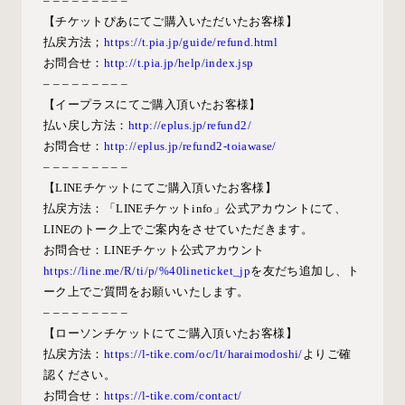
– – – – – – – – –
【チケットぴあにてご購入いただいたお客様】
払戻方法；
https://t.pia.jp/guide/refund.html
お問合せ：
http://t.pia.jp/help/index.jsp
– – – – – – – – –
【イープラスにてご購入頂いたお客様】
払い戻し方法：
http://eplus.jp/refund2/
お問合せ：
http://eplus.jp/refund2-toiawase/
– – – – – – – – –
【
LINE
チケットにてご購入頂いたお客様】
払戻方法：「
LINE
チケット
info
」公式アカウントにて、
LINE
のトーク上でご案内をさせていただきます。
お問合せ：LINEチケット公式アカウント
https://line.me/R/ti/p/%40lineticket_jp
を友だち追加し、ト
ーク上でご質問をお願いいたします。
– – – – – – – – –
【ローソンチケットにてご購入頂いたお客様】
払戻方法：
https://l-tike.com/oc/lt/haraimodoshi/
よりご確
認ください。
お問合せ：
https://l-tike.com/contact/