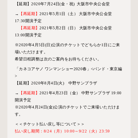
【延期】
2020
年
7
月
24
日
(
金・祝
)
大阪市中央公会堂
→
【再延期】
2021年
5
月
1
日（土） 大阪市中央公会堂
17:30
開演予定
【再延期】
2021年
5
月
2
日（日） 大阪市中央公会堂
13:00
開演予定
※
2020
年
4
月
5
日
(
日
)
公演のチケットでどちらか
1
日にご来
場いただけます。
希望日程調整は次のご案内をお待ちください。
「カネコアヤノ ワンマンショー2020春」<バンド・東京編
>
【延期】
2020
年
8
月
4
日
(
火
)
中野サンプラザ
→
【再延期】
2021年
4
月
23
日（金） 中野サンプラザ
19:00
開演予定
※
2020
年
4
月
24
日
(
金
)
公演のチケットでご来場いただけま
す。
＜＜チケット払い戻し等について＞＞
払い戻し期間：8/24（月）10:00～9/22（火）23:59