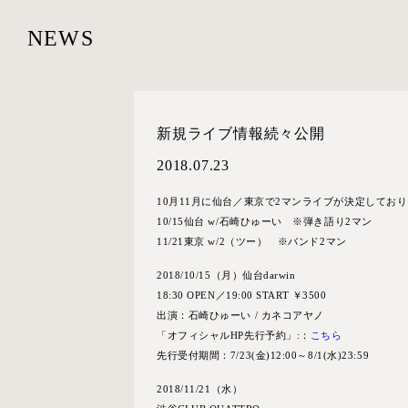
NEWS
新規ライブ情報続々公開
2018.07.23
10月11月に仙台／東京で2マンライブが決定してお
10/15仙台 w/石崎ひゅーい ※弾き語り2マン
11/21東京 w/2（ツー） ※バンド2マン
2018/10/15（月）仙台darwin
18:30 OPEN／19:00 START ￥3500
出演：石崎ひゅーい / カネコアヤノ
「オフィシャルHP先行予約」:：
こちら
先行受付期間：7/23(金)12:00～8/1(水)23:59
2018/11/21（水）