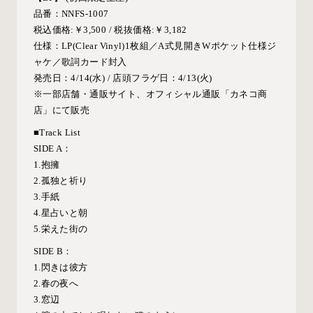
品番：
NNFS-1007
税込価格
:
￥
3,500 /
税抜価格
:
￥
3,182
仕様：
LP(Clear Vinyl)1
枚組／
A
式見開き
W
ポケット仕様ジ
ャケ／歌詞カード封入
発売日：
4/14(
水
)
/
店頭フラゲ日：4/13(火)
※一部店舗・通販サイト、オフィシャル通販「カネコ商
店」にて販売
■Track List
SIDE A：
1.抱擁
2.孤独と祈り
3.手紙
4.星占いと朝
5.栄えた街の
SIDE B：
1.閃きは彼方
2.春の夜へ
3.窓辺