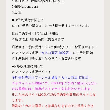
4.腕の中でしか眠れない猫のように
5.爛漫(album ver.)
6.追憶
■LP予約受付に関して
LPのご予約ご購入は、お一人様一枚までとなります。
店頭予約受付：3/6(土)より開始
※店舗により開店時間は異なります
通販サイト予約受付：3/6(土)10時より、一部通販サイト・
オフィシャル通販
「カネコ商店-特設店-」
にて予約開始
※予約受付日時が遅くなるサイトもございます
■お取扱店舗に関して
オフィシャル通販サイト：
予約受付専用オフィシャル通販「カネコ商店-特設店-」
※オフィシャル通販にて、CD/LPをご予約ご購入いただい
たお客様には、特典ポストカードをお付けいたします。
※こちらのサイトはCD／LPの予約受付専用のサイトにな
ります。
通常の「カネコ商店」とは異なりますのでご注意くださ