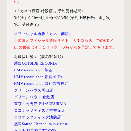
い。
<「カネコ商店-特設店-」予約受付期間>
3/6(土)10:00〜4月4日(日)23:59 (予約上限枚数に達し次
第、受付終了)
オフィシャル通販「カネコ商店」
※通常オフィシャル通販サイト「カネコ商店」でのCD／
LPの販売は４／１４（水）０時からを予定しております。
お取扱店舗：（読み
50
音順）
愛知OUTSIDE RECORDS
HMV record shop 渋谷
HMV record shop 新宿ALTA
HMV record shop コピス吉祥寺
グリーンハウス岡山店
グリーンハウス 倉敷店
東京・高円寺 郊外SUBURBIA
ココナッツディスク吉祥寺店
ココナッツディスク池袋店
盛岡Sound Channel music store
下北沢 JET SET TOKYO