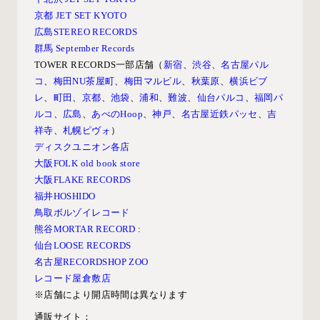
京都 JET SET KYOTO
広島STEREO RECORDS
群馬 September Records
TOWER RECORDS
一部店舗（
新宿
、
渋谷
、
名古屋パル
コ
、
梅田NU茶屋町
、
梅田マルビル
、
秋葉原
、
横浜ビブ
レ
、
町田
、
京都
、
池袋
、
浦和
、
難波
、
仙台パルコ
、
福岡パ
ルコ
、
広島
、
あべのHoop
、
神戸
、
名古屋近鉄パッセ
、
吉
祥寺
、
札幌ピヴォ
）
ディスクユニオン各店
大阪FOLK old book store
大阪FLAKE RECORDS
福井HOSHIDO
鳥取ボルゾイレコード
熊谷MORTAR RECORD
:
仙台LOOSE RECORDS
名古屋RECORDSHOP ZOO
レコード屋倉敷店
※店舗により開店時間は異なります
通販サイト：