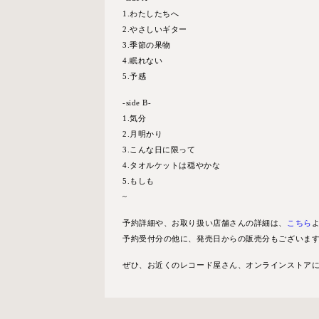
1.わたしたちへ
2.やさしいギター
3.季節の果物
4.眠れない
5.予感
-side B-
1.気分
2.月明かり
3.こんな日に限って
4.タオルケットは穏やかな
5.もしも
~
予約詳細や、お取り扱い店舗さんの詳細は、
こちら
予約受付分の他に、発売日からの販売分もございま
ぜひ、お近くのレコード屋さん、オンラインストア