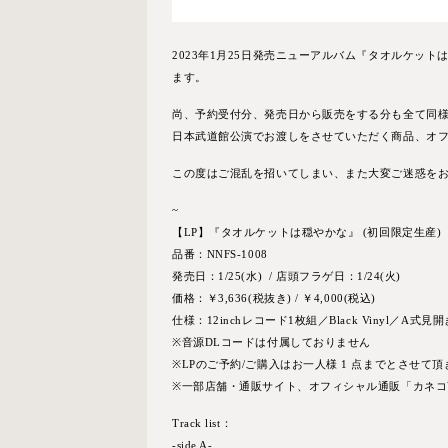
2023年1月25日発売ニューアルバム『タオルケッ
ます。
尚、予約受付分、発売日から販売をする分も全て同様
日本武道館公演でお渡しをさせていただく商品、オ
この度はご混乱を招いてしまい、また大変ご迷惑を
~
【
LP
】『タオルケットは穏やかな』
(
初回限定生産
)
品番：
NNFS-1008
発売日：
1/25(
水
) /
店頭フラゲ日：
1/24(
火
)
価格：￥
3,636(
税抜き
) /
￥
4,000(
税込
)
仕様：
12inch
レコード
1
枚組／
Black Vinyl／
A
式見開
※
音源
DL
コードは付属しておりません
※LP
のご予約
/
ご購入はお一人様
1
点までとさせて頂
※
一部店舗・通販サイト、オフィシャル通販「カネコ
Track list：
-side A-