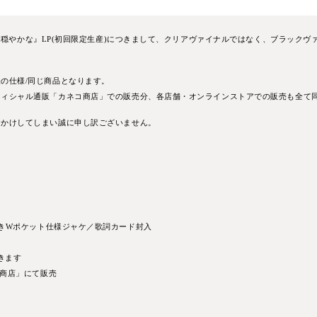
トは穏やかな』LP(初回限定生産)につきまして、クリアヴァイナルではなく、ブラック
の仕様/同じ商品となります。
フィシャル通販「カネコ商店」での販売分、各店舗・オンラインストアでの販売も全て
おかけしてしまい誠に申し訳ございません。
き
W
ポケット仕様ジャケ／歌詞カード封入
きます
商店」にて販売