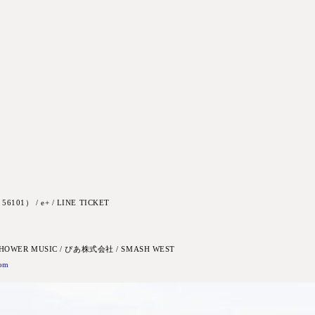
1） / e+ / LINE TICKET
HOWER MUSIC / ぴあ株式会社 / SMASH WEST
com