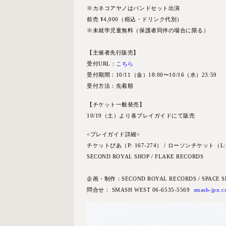
※カネコアヤノはバンドセット出演
前売 ¥4,000（税込・ドリンク代別）
※未就学児童無料（保護者同伴の場合に限る）
【
主催者先行販売】
受付URL：
こちら
受付期間：10/11（金）18:00〜10/16（水）23:59
受付方法：先着順
【チケット一般発売】
10/19（土）より各プレイガイドにて販売
<プレイガイド詳細>
チケットぴあ（P: 167-274） / ローソンチケット（L: 5610
SECOND ROYAL SHOP / FLAKE RECORDS
企画・制作：SECOND ROYAL RECORDS / SPACE S
問合せ： SMASH WEST 06-6535-5569
smash-jpn.