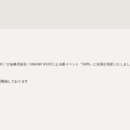
定
ER MUSIC / ぴあ株式会社 / SMASH WESTによる新イベント『SSPS』に出演が決定いたしま
売開始しております